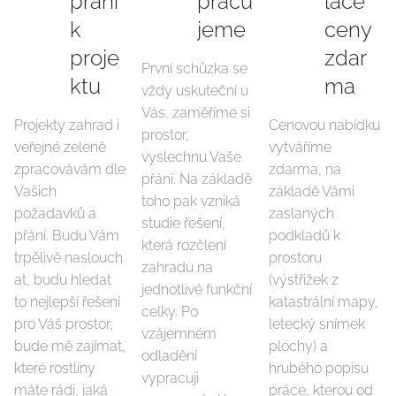
přání
pracu
lace
k
jeme
ceny
proje
zdar
První schůzka se
ktu
ma
vždy uskuteční u
Vás, zaměříme si
Projekty zahrad i
Cenovou nabídku
prostor,
veřejné zeleně
vytváříme
vyslechnu Vaše
zpracovávám dle
zdarma, na
přání. Na základě
Vašich
základě Vámi
toho pak vzniká
požadavků a
zaslaných
studie řešení,
přání. Budu Vám
podkladů k
která rozčlení
trpělivě naslouch
prostoru
zahradu na
at, budu hledat
(výstřižek z
jednotlivé funkční
to nejlepší řešení
katastrální mapy,
celky. Po
pro Váš prostor,
letecký snímek
vzájemném
bude mě zajímat,
plochy) a
odladění
které rostliny
hrubého popisu
vypracuji
máte rádi, jaká
práce, kterou od