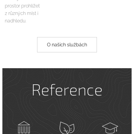
prostor prohlížet
z různých míst i
nadhledu.
O našich službách
Reference