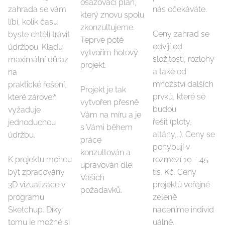
osazovací plán,
zahrada se vám
nás očekáváte.
který znovu spolu
líbí, kolik času
zkonzultujeme.
Ceny zahrad se
byste chtěli trávit
Teprve poté
odvíjí od
údržbou. Kladu
vytvořím hotový
složitosti, rozlohy
maximální důraz
projekt.
a také od
na
množství dalších
praktické řešení,
Projekt je tak
prvků, které se
které zároveň
vytvořen přesně
budou
vyžaduje
Vám na míru a je
řešit (ploty,
jednoduchou
s Vámi během
altány,..). Ceny se
údržbu.
práce
pohybují v
konzultován a
K projektu mohou
rozmezí 10 - 45
upravován dle
být zpracovány
tis. Kč. Ceny
Vašich
3D vizualizace v
projektů veřejné
požadavků.
programu
zeleně
Sketchup. Díky
naceníme individ
tomu je možné si
uálně.