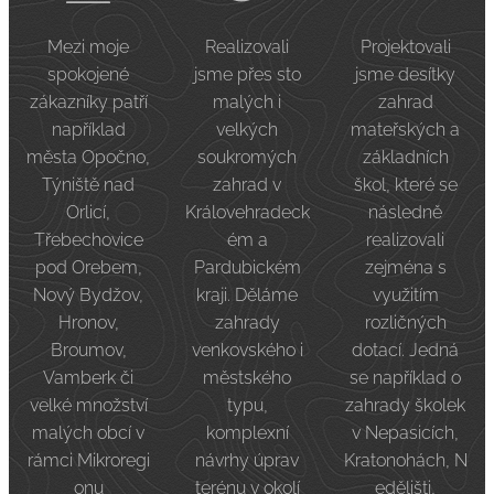
Mezi moje
Realizovali
Projektovali
spokojené
jsme přes sto
jsme desítky
zákazníky patří
malých i
zahrad
například
velkých
mateřských a
města Opočno,
soukromých
základních
Týniště nad
zahrad v
škol, které se
Orlicí,
Královehradeck
následně
Třebechovice
ém a
realizovali
pod Orebem,
Pardubickém
zejména s
Nový Bydžov,
kraji. Děláme
využitím
Hronov,
zahrady
rozličných
Broumov,
venkovského i
dotací. Jedná
Vamberk či
městského
se například o
velké množství
typu,
zahrady školek
malých obcí v
komplexní
v Nepasicích,
rámci Mikroregi
návrhy úprav
Kratonohách, N
onu
terénu v okolí
edělišti,